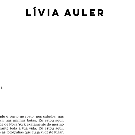
​Lívia Auler
1.